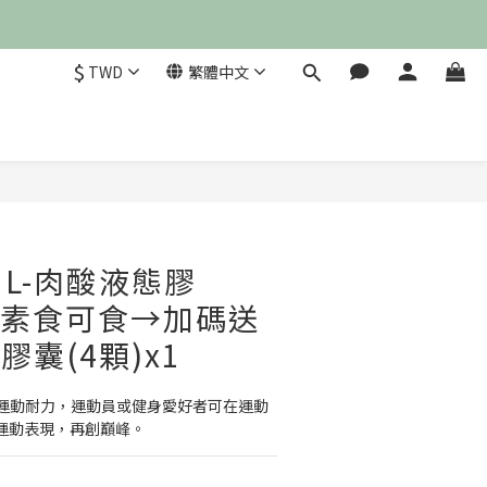
$
TWD
繁體中文
立即購買
L-肉酸液態膠
 ★素食可食→加碼送
膠囊(4顆)x1
運動耐力，運動員或健身愛好者可在運動
升運動表現，再創巔峰。