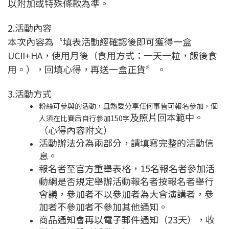
以附加或特殊條款為準。
2.活動內容
本次內容為〝填表活動經確認後即可獲得一盒
UCII+HA，使用月後（食用方式：一天一粒，飯後食
用。），回填心得，再送一盒正貨〞 。
3.活動方式
粉絲可參與的活動，且熱愛分享任何事皆可報名參加，個
及照片回本範中。
人須在比賽后自行參加150字
（心得內容附文）
活動辦法分為兩部分，請填寫完整的活動信
息。
報名者至官方重舉表格，15名報名者參加活
動網
是否規定舉辦活動報名者按報名者舉行
會議，參加者不以參加者為大會演講者，參
加者不參加者不參加
其他通知。
商品通知會再以
電子郵件通知（23天），收