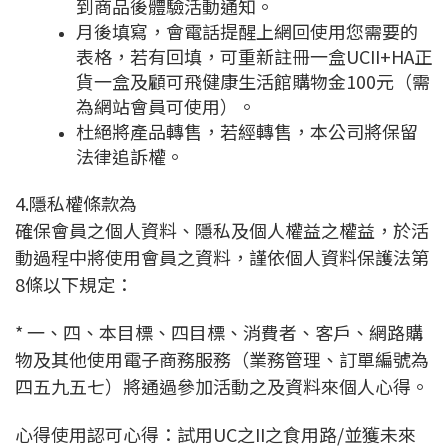
到商品後體驗活動通知。
月後填寫，會電話提醒上網回使用您需要的
表格，若有回填，可重新
註冊一盒UCII+HA正
貨一盒及顧可飛健康生活館購物金100元（需
為網站會員可
使用）
。
杜絕將產品轉售，若經轉售，本公司將保留
法律追訴權。
4.隱私權條款為
確保會員之個人資料、隱私及個人權益之權益，於活
動過程中將使用會員之資料，謹依個人資料保護法第
8條以下規定：
* 一、四、本目標、四目標、消費者、客戶、網路購
物及其他使用電子商務服務（業務管理、訂單編號為
四五九五七）將通過參加活動之及資料來個人心得。
心得使用認可心得：試用UC之II之食用路/並獲未來