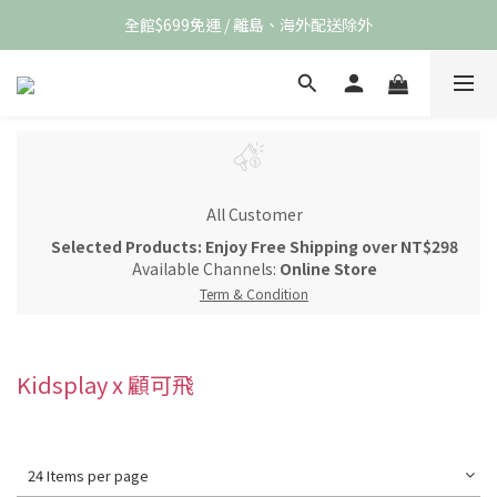
全館$699免運 / 離島、海外配送除外
All Customer
Selected Products: Enjoy Free Shipping over NT$298
Available Channels:
Online Store
Term & Condition
Kidsplay x 顧可飛
24 Items per page