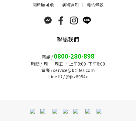
關於
顧可飛
│
購物須知
│
隱私條款
聯絡我們
0800-280-898
電話 /
時間 / 周一~周五 ‧ 上午9:00~下午6:00
電郵 /
service@btlifes.com
Line ID / @jkz8954x