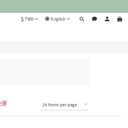
$
TWD
English
免運
24 Items per page