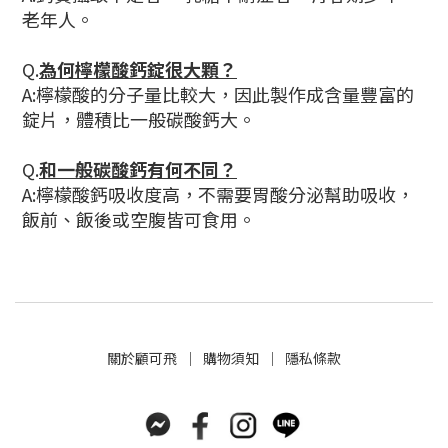
老年人。
Q.
為何檸檬酸鈣錠很大顆？
A:檸檬酸的分子量比較大，因此製作成含量豐富的
錠片，體積比一般碳酸鈣大。
Q.
和一般碳酸鈣有何不同？
A:檸檬酸鈣吸收度高，不需要胃酸分泌幫助吸收，
飯前、飯後或空腹皆可食用。
關於
顧可飛
│
購物須知
│
隱私條款