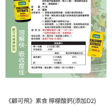
《顧可飛》素食 檸檬酸鈣(添加D2)