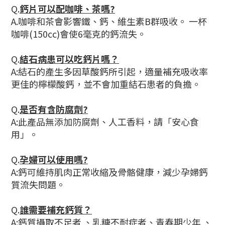
Q.
鈣片可以配咖啡、茶嗎?
A.咖啡和茶會影響鐵、鈣、維生素B群吸收。 一杯
咖啡(150cc)會使6毫克的鈣流失。
Q.
結石病患可以吃鈣片嗎？
A:結石的產生多因草酸鈣所引起，適量補充吸收率
更佳的檸檬酸鈣，並不會加重結石患者的負擔。
Q.
是否有含防腐劑?
A:此產品無添加防腐劑、人工香料，請「安心食
用」。
Q.
孕婦可以使用嗎?
A:鈣可維持肌肉正常收縮及骨骼健康，減少孕婦鈣
質流失問題。
Q.
誰需要補充鈣質？
A:鈣質攝取不足者 、乳糖不耐症者、青春期少年 、