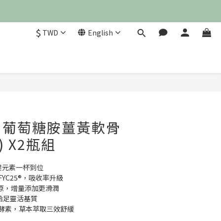
$
TWD
English
BUY NOW
》葡萄糖胺薑黃軟骨
l) X2瓶組
關鍵元素一杯到位
YC25®，吸收率升級
型膠原，增量添加更滑潤
給足靈活基質
梨酵素，草本萃取三效舒緩