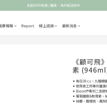
全館$699免運 / 離島、海外配送除外
健康報報
Report
線上諮詢
最新消息
《顧可飛
素 (946m
✦ 每日30 c.c，九種
✦ 使用食工所專利薑黃F
✦ Biocell®專利二
✦ 葡萄糖胺&軟骨素，
✦ 絲蘭、酸櫻桃、鳳